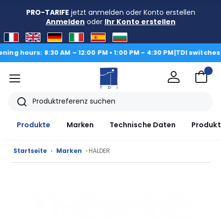
PRO-TARIFE
jetzt anmelden oder Konto erstellen
Anmelden
oder
Ihr Konto erstellen
 AM – 12:00 PM • 1:00 PM - 4:30 PM
|
TDI switches to Summer mode,
Menü
TDI
Suche
Produkte
Marken
Technische Daten
Produkt
Startseite
›
Marken
› HALDER