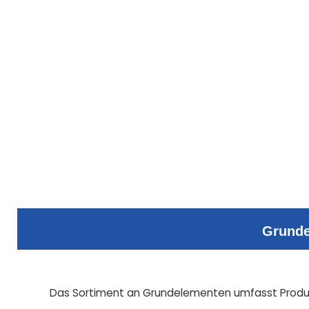
Grunde
Das Sortiment an Grundelementen umfasst Produk