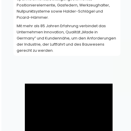
Positionierelemente, Gasfedern, Werkzeughalter, 
Nullpunktsysteme sowie Halder-Schlägel und 
Picard-Hämmer.
Mit mehr als 85 Jahren Erfahrung verbindet das 
Unternehmen Innovation, Qualität „Made in 
Germany” und Kundennähe, um den Anforderungen 
Produkte
der Industrie, der Luftfahrt und des Bauwesens 
gerecht zu werden.
CAD/3D
Marken
Technische
Daten
Produktkatalog
Technische
Dokumentation