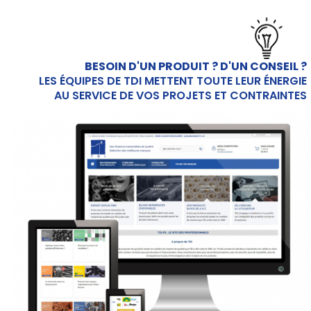
Produkte
BESOIN D'UN PRODUIT ? D'UN CONSEIL ?
CAD/3D
LES ÉQUIPES DE TDI METTENT TOUTE LEUR ÉNERGIE
AU SERVICE DE VOS PROJETS ET CONTRAINTES
Marken
Technische
Daten
Produktkatalog
Technische
Dokumentation
Mein
Konto