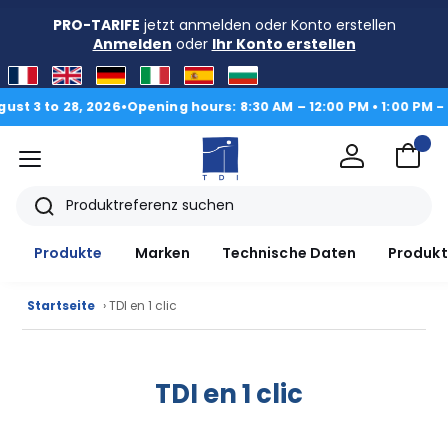
PRO-TARIFE
jetzt anmelden oder Konto erstellen
Anmelden
oder
Ihr Konto erstellen
o 28, 2026
•
Opening hours: 8:30 AM – 12:00 PM • 1:00 PM - 4:30 
Menü
TDI
Suche
Produkte
Marken
Technische Daten
Produkt
Startseite
› TDI en 1 clic
TDI en 1 clic