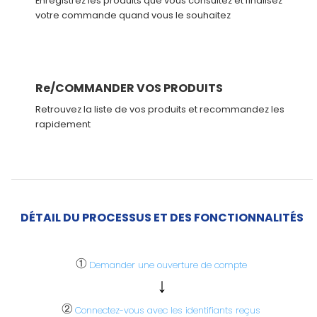
Enregistrez les produits que vous consultez et finalisez
votre commande quand vous le souhaitez
Re/COMMANDER VOS PRODUITS
Retrouvez la liste de vos produits et recommandez les
rapidement
DÉTAIL DU PROCESSUS ET DES FONCTIONNALITÉS
①
Demander une ouverture de compte
↓
②
Connectez-vous avec les identifiants reçus