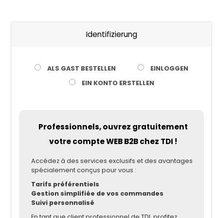
Daten
Produktkatalog
Identifizierung
Technische
Dokumentation
ALS GAST BESTELLEN
EINLOGGEN
EIN KONTO ERSTELLEN
Mein
Konto
Mein
Professionnels, ouvrez gratuitement
Wagen
votre compte WEB B2B chez TDI !
Kontakt
Accédez à des services exclusifs et des avantages
spécialement conçus pour vous :
Tarifs préférentiels
Gestion simplifiée de vos commandes
Suivi personnalisé
En tant que client professionnel de TDI, profitez