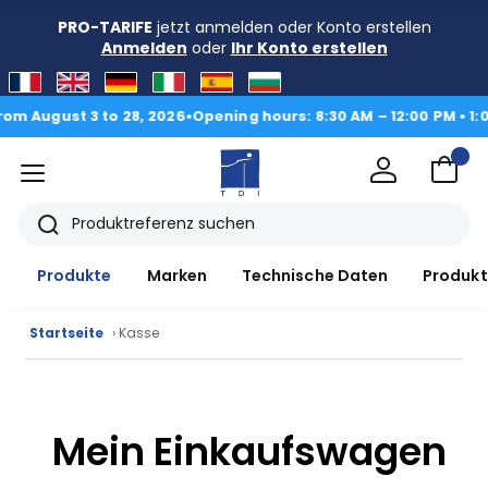
PRO-TARIFE
jetzt anmelden oder Konto erstellen
Anmelden
oder
Ihr Konto erstellen
August 3 to 28, 2026
•
Opening hours: 8:30 AM – 12:00 PM • 1:00 
Menü
TDI
Suche
Produkte
Marken
Technische Daten
Produkt
Produkte
Startseite
› Kasse
CAD/3D
Marken
Mein Einkaufswagen
Technische