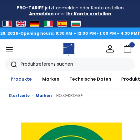
PRO-TARIFE
jetzt anmelden oder Konto erstellen
Anmelden
oder
Ihr Konto erstellen
Opening hours: 8:30 AM – 12:00 PM • 1:00 PM - 4:30 PM
|
TDI switc
Menü
TDI
Suche
Produkte
Marken
Technische Daten
Produkt
Startseite
›
Marken
› HOLO-KROME®