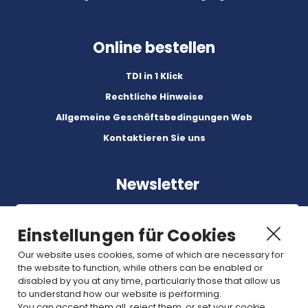
Online bestellen
TDI in 1 Klick
Rechtliche Hinweise
Allgemeine Geschäftsbedingungen Web
Kontaktieren Sie uns
Newsletter
Einstellungen für Cookies
Our website uses cookies, some of which are necessary for
the website to function, while others can be enabled or
Abonnez-vous à nos dernières nouvelles et articles.
disabled by you at any time, particularly those that allow us
to understand how our website is performing.
You can accept them all, reject them, or set your cookie