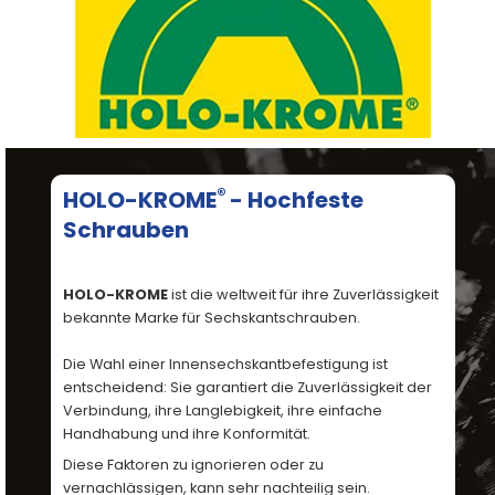
® 
HOLO-KROME
- Hochfeste 
Produkte
Schrauben
CAD/3D
HOLO-KROME
 ist die weltweit für ihre Zuverlässigkeit 
Marken
bekannte Marke für Sechskantschrauben.
Technische
Die Wahl einer Innensechskantbefestigung ist 
entscheidend: Sie garantiert die Zuverlässigkeit der 
Daten
Verbindung, ihre Langlebigkeit, ihre einfache 
Handhabung und ihre Konformität. 
Produktkatalog
Diese Faktoren zu ignorieren oder zu 
vernachlässigen, kann sehr nachteilig sein. 