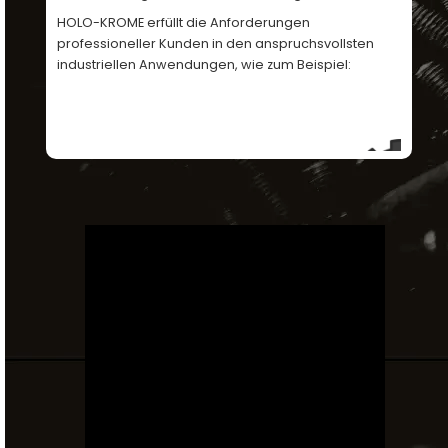
Technische
HOLO-KROME erfüllt die Anforderungen 
Dokumentation
professioneller Kunden in den anspruchsvollsten 
industriellen Anwendungen, wie zum Beispiel:
Mein
Konto
Mein
Wagen
Kontakt
Formel-1-Motoren
Werkzeugmasch