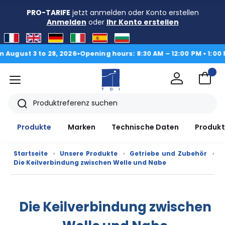
PRO-TARIFE
jetzt anmelden oder Konto erstellen
Anmelden
oder
Ihr Konto erstellen
ust 3 to 28, 2026
•
Opening hours: 8:30 AM – 12:00 PM • 1:00 PM 
Menü
TDI
Suche
Produkte
Marken
Technische Daten
Produkt
Startseite
›
Unsere Produkte
›
Getriebe und Zubehör
›
Die Keilverbindung zwischen Welle und Nabe
Produkte
CAD/3D
Die Keilverbindung zwischen
Marken