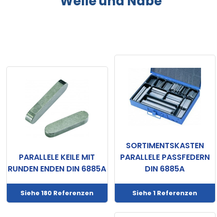
Welle und Nabe
Technische
Daten
Produktkatalog
Technische
Dokumentation
Mein
Konto
Mein
SORTIMENTSKASTEN
PARALLELE KEILE MIT
PARALLELE PASSFEDERN
Wagen
RUNDEN ENDEN DIN 6885A
DIN 6885A
Kontakt
Siehe 180 Referenzen
Siehe 1 Referenzen