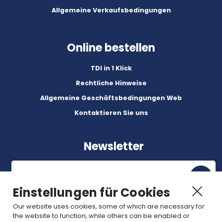
Allgemeine Verkaufsbedingungen
Online bestellen
TDI in 1 Klick
Rechtliche Hinweise
Allgemeine Geschäftsbedingungen Web
Kontaktieren Sie uns
Newsletter
Einstellungen für Cookies
Our website uses cookies, some of which are necessary for
Abonnez-vous à nos dernières nouvelles et articles.
the website to function, while others can be enabled or