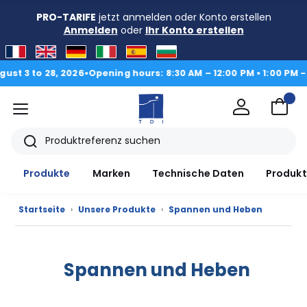
PRO-TARIFE
jetzt anmelden oder Konto erstellen
Anmelden
oder
Ihr Konto erstellen
3 to 28, 2026
•
Opening hours: 8:30 AM – 12:00 PM • 1:00 PM - 4:3
Menü
TDI
Suche
Produkte
Marken
Technische Daten
Produkt
Startseite
›
Unsere Produkte
›
Spannen und Heben
Produkte
CAD/3D
Spannen und Heben
Marken