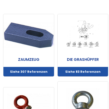
Technische
Daten
Produktkatalog
Technische
Dokumentation
Mein
Konto
ZAUMZEUG
DIE GRASHÜPFER
Mein
Siehe 307 Referenzen
Siehe 83 Referenzen
Wagen
Kontakt